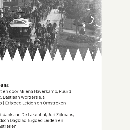
edits
t en door Milena Haverkamp, Ruurd
, Bastiaan Woltjers e.a
o | Erfgoed Leiden en Omstreken
 dank aan De Lakenhal, Jori Zijlmans,
dsch Dagblad, Ergoed Leiden en
streken