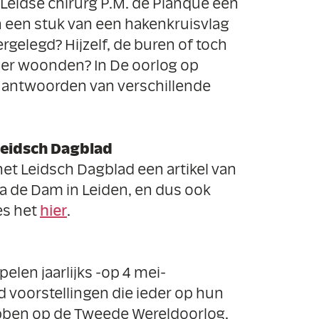
 Leidse chirurg P.M. de Planque een
 een stuk van een hakenkruisvlag
rgelegd? Hijzelf, de buren of toch
der woonden? In De oorlog op
r antwoorden van verschillende
 Leidsch Dagblad
et Leidsch Dagblad een artikel van
a de Dam in Leiden, en dus ook
es het
hier
.
elen jaarlijks -op 4 mei-
d voorstellingen die ieder op hun
bben op de Tweede Wereldoorlog.