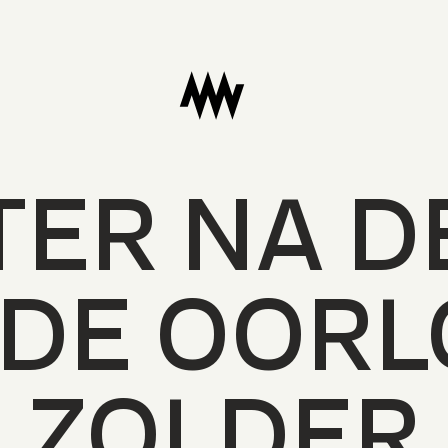
Naar
homepage
T
ER NA
D
D
E OORL
ZO
L
DER