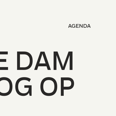
AGENDA
E DA
M
OG OP