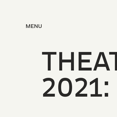
MENU
T
H
EA
2021: