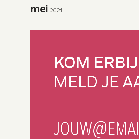
mei
2021
DI 4
KOM ERBIJ
MELD JE A
E-
MELD AAN
JOUW@EMAI