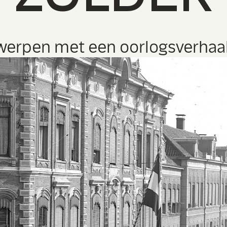
erpen met een oorlogsverhaal
op Leidse zolders?
SPEELDATA
LEES MEER