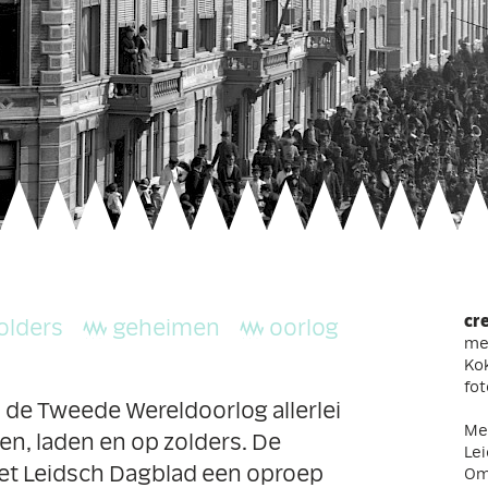
cr
olders
geheimen
oorlog
me
Kok
fot
na de Tweede Wereldoorlog allerlei
Met
n, laden en op zolders. De
Lei
et Leidsch Dagblad een oproep
Om