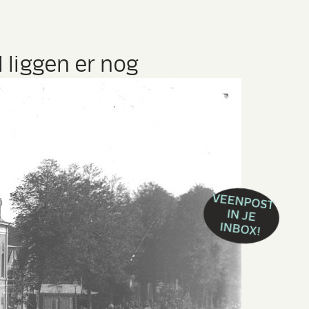
 liggen er nog
VEENPOST
IN JE
INBOX!