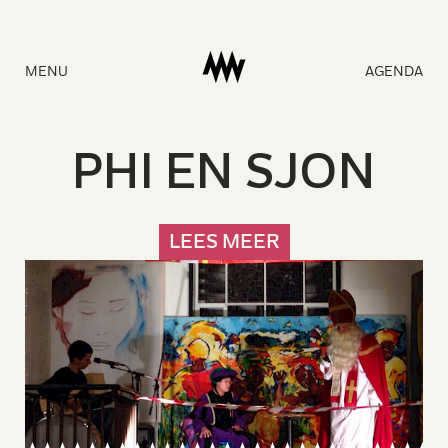
Naar
MENU
AGENDA
homepage
P
H
I
E
N
S
J
O
N
LEES MEER