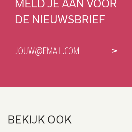
MELD JE AAN VOOR
DE NIEUWSBRIEF
E-
JOUW@EMAIL.COM
MAILADRES
B
E
K
I
J
K
O
O
K