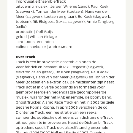
Improvisatie Ensemble Track
uitvoering muziek | Jeroen Willems (zang), Paul Koek
(slagwerk), Ton van der Meer (toetsen), Hans van der
Meer (slagwerk, toetsen en gitaar), Bo Koek (slagwerk,
toetsen), Rik Elstgeest (tekst, slagwerk), Annie Tangberg
(cello)
productie | Rolf Buijs
geluid | Will-Jan Pielage
licht |
Joost Verlinden
culinair spektakel
|
André Amaro
Over Track
Track is een improvisatie-ensemble binnen de
Veenfabriek en bestaat uit Rik Elstgeest (slagwerk,
elektronica en gitaar), Bo Koek (slagwerk), Paul Koek
(slagwerk), Hans van der Meer (slagwerk) en Ton van der
Meer (toetsen en elektronica). De muzikanten zijn naast
Track actief in diverse popbands en formaties voor
geïmproviseerde en hedendaagse gecomponeerde
muziek, waaronder het MAE ensemble, de Ebony Band,
Ghost Trucker, Alamo Race Track en het in 2005 ter ziele
gegane Kopna Kopna. In april 2008 verscheen de cd
Dichter bij Track, een registratie van een reeks
swingende, poëtische optredens van dichters die Track
uitnodigden te improviseren. Naast de Dichter bij Track
optredens speelt Track ook als zelfstandig ensemble
(Parade 2006/2007, Holland Festival 2007, Opening