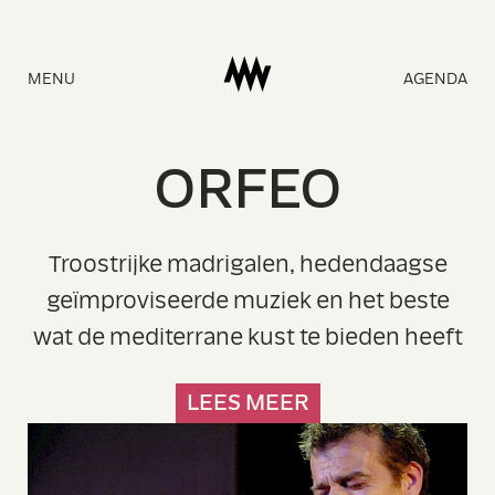
Naar
MENU
AGENDA
homepage
O
R
F
E
O
Troostrijke madrigalen, hedendaagse
geïmproviseerde muziek en het beste
wat de mediterrane kust te bieden heeft
LEES MEER