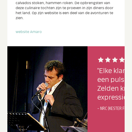
calvados stoken, hammen roken. De opbrengsten van
deze culinaire tochten zijn te proeven in zijn diners door
het land. Op zijn website is een deel van de avonturen te
zien.
website Amaro
Lees
meer
"Elke klank
een pulsere
Zelden kre
expressie."
– NRC (KESTER FRER