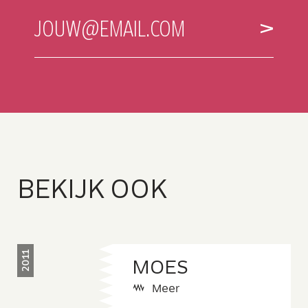
E-
JOUW@EMAIL.COM
MAILADRES
B
E
K
I
JK
O
O
K
2011
MOES
Meer