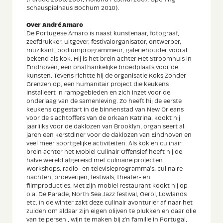
Schauspielhaus Bochum 2010).
Over
André Amaro
De Portugese Amaro is naast kunstenaar, fotograaf,
zeefdrukker, uitgever, festivalorganisator, ontwerper,
muzikant, podiumprogrammeur, galeriehouder vooral
bekend als kok. Hij is het brein achter Het Stroomhuis in
Eindhoven, een onafhankelijke broedplaats voor de
kunsten. Tevens richtte hij de organisatie Koks Zonder
Grenzen op, een humanitair project die keukens
installeert in rampgebieden en zich inzet voor de
onderlaag van de samenleving. Zo heeft hij de eerste
keukens opgestart in de binnenstad van New Orleans
voor de slachtoffers van de orkaan Katrina, kookt hij
jaarlijks voor de daklozen van Brooklyn, organiseert al
jaren een kerstdiner voor de daklozen van Eindhoven en
veel meer soortgelijke activiteiten. Als kok en culinair
brein achter het Mobiel Culinair Offensief heeft hij de
halve wereld afgereisd met culinaire projecten.
Workshops, radio- en televisieprogramma's, culinaire
nachten, proeverijen, festivals, theater- en
filmproducties. Met zijn mobiel restaurant kookt hij op
o.a. De Parade, North Sea Jazz festival, Oerol, Lowlands
etc. In de winter zakt deze culinair avonturier af naar het
zuiden om aldaar zijn eigen olijven te plukken en daar olie
van te persen , wijn te maken bij z'n familie in Portugal,