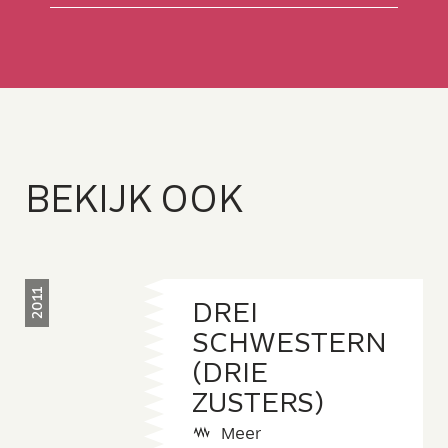
MAILADRES
B
E
K
I
J
K
O
OK
2011
DREI
SCHWESTERN
(DRIE
ZUSTERS)
Meer