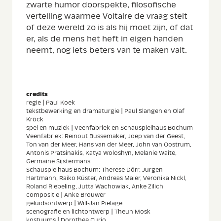
zwarte humor doorspekte, filosofische
vertelling waarmee Voltaire de vraag stelt
of deze wereld zo is als hij moet zijn, of dat
er, als de mens het heft in eigen handen
neemt, nog iets beters van te maken valt.
credits
regie | Paul Koek
tekstbewerking en dramaturgie | Paul Slangen en Olaf
Kröck
spel en muziek | Veenfabriek en Schauspielhaus Bochum
Veenfabriek: Reinout Bussemaker, Joep van der Geest,
Ton van der Meer, Hans van der Meer, John van Oostrum,
Antonis Pratsinakis, Katya Woloshyn, Melanie Waite,
Germaine Sijstermans
Schauspielhaus Bochum: Therese Dörr, Jurgen
Hartmann, Raiko Küster, Andreas Maier, Veronika Nickl,
Roland Riebeling, Jutta Wachowiak, Anke Zilich
compositie | Anke Brouwer
geluidsontwerp | Will-Jan Pielage
scenografie en lichtontwerp | Theun Mosk
kostuums | Dorothee Curio