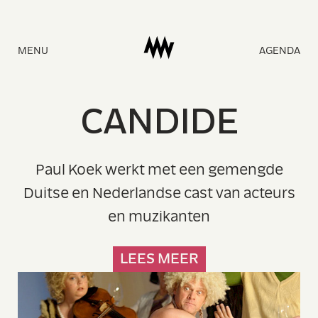
Naar
MENU
AGENDA
homepage
C
AND
I
D
E
Paul Koek werkt met een gemengde
Duitse en Nederlandse cast van acteurs
en muzikanten
LEES MEER