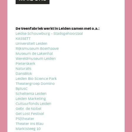
De Veenfabriek werkt in Leiden samen met o.a.:
Leidse Schouwburg - Stadsgehoorzaal
KASSETT
Universiteit Leiden
Rijksmuseum Boerhaave
Museum de Lakenhal
Wereldmuseum Leiden
Pieterskerk
Naturalis
DansBlok
Leiden Bio Science Park
Theatergroep Domino
BplusC
Scheltema Leiden
Leiden Marketing
Cultuurfonds Leiden
Gebr. de Nobel
Get Lost Festival
PS|theater
Theater Ins Blau
Marktsteeg 10