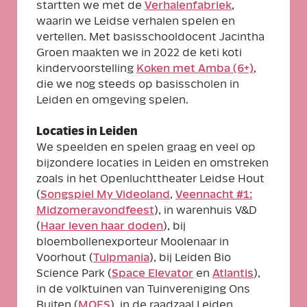
startten we met de
Verhalenfabriek
,
waarin we Leidse verhalen spelen en
vertellen. Met basisschooldocent Jacintha
Groen maakten we in 2022 de keti koti
kindervoorstelling
Koken met Amba (6+)
,
die we nog steeds op basisscholen in
Leiden en omgeving spelen.
Locaties in Leiden
We speelden en spelen graag en veel op
bijzondere locaties in Leiden en omstreken
zoals in het Openluchttheater Leidse Hout
(
Songspiel My Videoland
,
Veennacht #1:
Midzomeravondfeest
), in warenhuis V&D
(
Haar leven haar doden
), bij
bloembollenexporteur Moolenaar in
Voorhout (
Tulpmania
), bij Leiden Bio
Science Park (
Space Elevator
en
Atlantis
),
in de volktuinen van Tuinvereniging Ons
Buiten (
MOES
), in de raadzaal Leiden