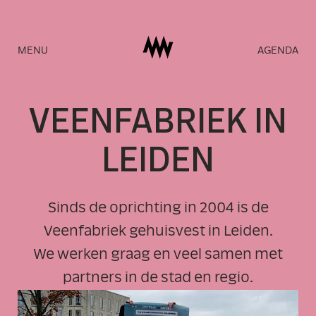
Naar
MENU
AGENDA
homepage
VEENF
A
BRIEK
I
N
LE
I
D
E
N
Sinds de oprichting in 2004 is de
Veenfabriek gehuisvest in Leiden.
We werken graag en veel samen met
partners in de stad en regio.