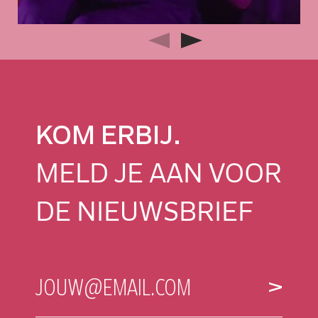
KOM ERBIJ.
MELD JE AAN VOOR
DE NIEUWSBRIEF
E-
JOUW@EMAIL.COM