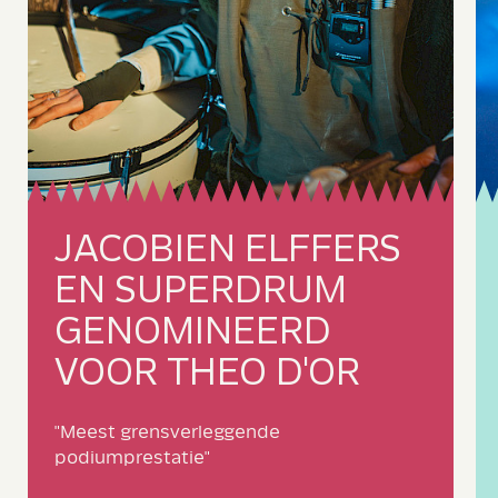
J
AC
O
B
I
E
N ELFFERS
EN S
U
PERDRUM
GENO
M
INEERD
VOOR THEO D'OR
"Meest grensverleggende
podiumprestatie"