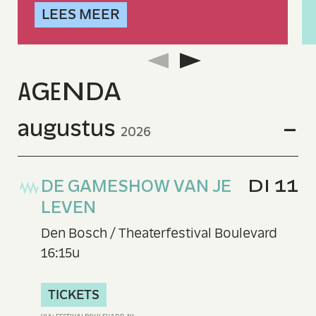
LEES MEER
A
G
E
N
DA
augustus
2026
DE GAMESHOW VAN JE
DI 11
LEVEN
Den Bosch / Theaterfestival Boulevard
16:15u
TICKETS