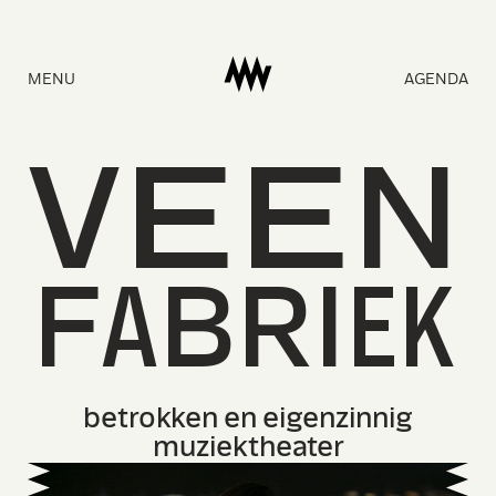
Naar
MENU
AGENDA
homepage
V
E
E
N
F
A
BRI
E
K
betrokken en eigenzinnig
muziektheater