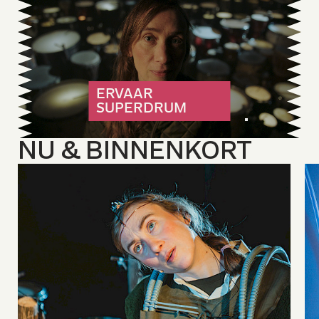
ERVAAR
SUPERDRUM
N
U &
B
IN
N
E
N
KO
R
T